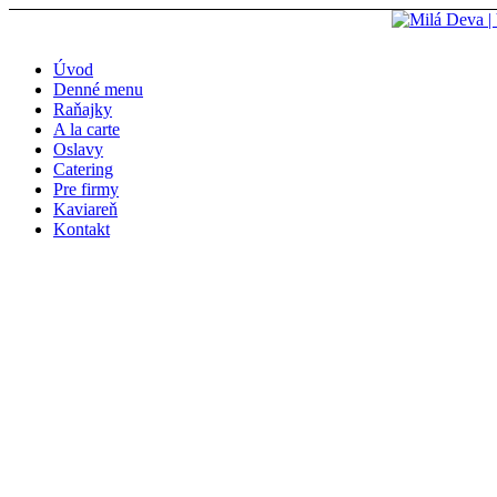
Reštaurácia Milá Deva, Piaristická 2, 949 01 Nitra
Úvod
Denné menu
0911 233 002
pre
Raňajky
A la carte
Oslavy
Catering
Pre firmy
Kaviareň
Kontakt