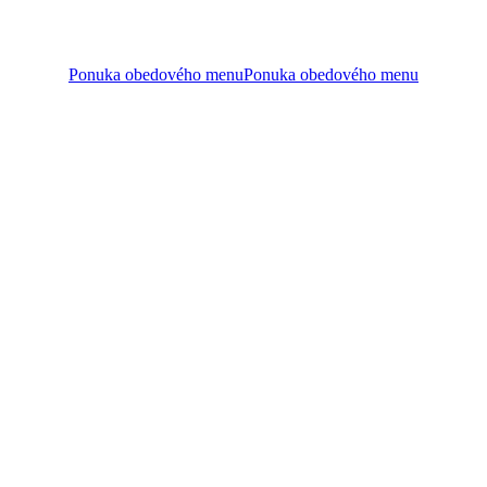
Príjemne strávené chvíle s rodinou pri dobrom jedle.
Ponuka obedového menu
Ponuka obedového menu